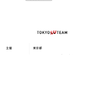
主催
東京都
フォースタートアップス株式会
運営
社 (協定事業者)
担当
伊藤/寺田/三島
メールアドレス
ac@forstartups.com
運営会社
プライバシーポリシー
SUTEAM事業
© SCALE Program All Rights Reserved.